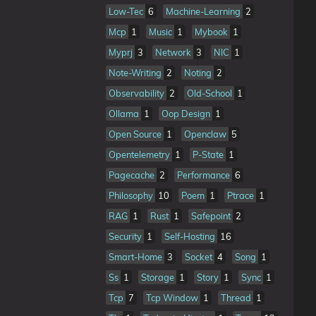
Low-Tec
6
Machine-Learning
2
Mcp
1
Music
1
Mybook
1
Myprj
3
Network
3
NIC
1
Note-Writing
2
Noting
2
Observability
2
Old-School
1
Ollama
1
Oop Design
1
Open Source
1
Openclaw
5
Opentelemetry
1
P-State
1
Pagecache
2
Performance
6
Philosophy
10
Poem
1
Ptrace
1
RAG
1
Rust
1
Safepoint
2
Security
1
Self-Hosting
16
Smart-Home
3
Socket
4
Song
1
Ss
1
Storage
1
Story
1
Sync
1
Tcp
7
Tcp Window
1
Thread
1