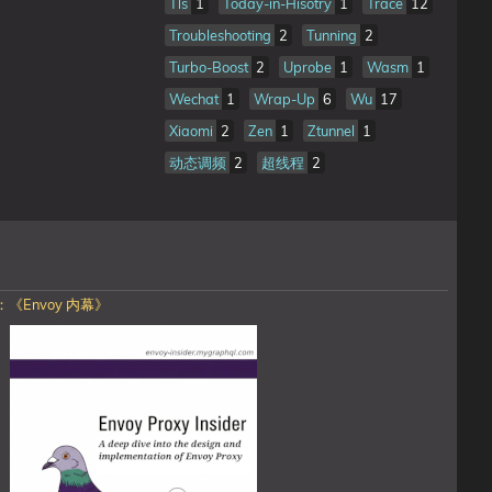
Tls
1
Today-in-Hisotry
1
Trace
12
Troubleshooting
2
Tunning
2
Turbo-Boost
2
Uprobe
1
Wasm
1
Wechat
1
Wrap-Up
6
Wu
17
Xiaomi
2
Zen
1
Ztunnel
1
动态调频
2
超线程
2
《Envoy 内幕》