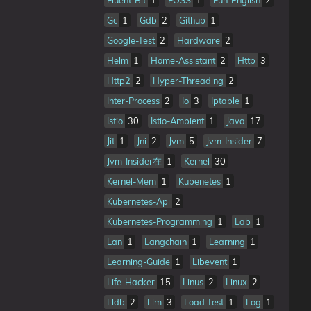
Fluent-Bit
1
FOSS
1
Fun-English
2
Gc
1
Gdb
2
Github
1
Google-Test
2
Hardware
2
Helm
1
Home-Assistant
2
Http
3
Http2
2
Hyper-Threading
2
Inter-Process
2
Io
3
Iptable
1
Istio
30
Istio-Ambient
1
Java
17
Jit
1
Jni
2
Jvm
5
Jvm-Insider
7
Jvm-Insider在
1
Kernel
30
Kernel-Mem
1
Kubenetes
1
Kubernetes-Api
2
Kubernetes-Programming
1
Lab
1
Lan
1
Langchain
1
Learning
1
Learning-Guide
1
Libevent
1
Life-Hacker
15
Linus
2
Linux
2
Lldb
2
Llm
3
Load Test
1
Log
1