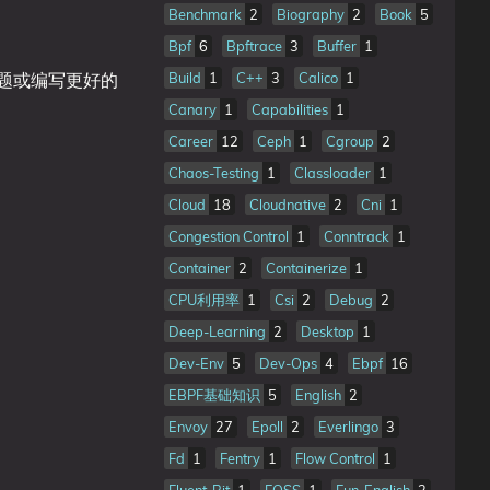
Benchmark
2
Biography
2
Book
5
Bpf
6
Bpftrace
3
Buffer
1
o 问题或编写更好的
Build
1
C++
3
Calico
1
Canary
1
Capabilities
1
Career
12
Ceph
1
Cgroup
2
Chaos-Testing
1
Classloader
1
Cloud
18
Cloudnative
2
Cni
1
Congestion Control
1
Conntrack
1
Container
2
Containerize
1
CPU利用率
1
Csi
2
Debug
2
Deep-Learning
2
Desktop
1
Dev-Env
5
Dev-Ops
4
Ebpf
16
EBPF基础知识
5
English
2
Envoy
27
Epoll
2
Everlingo
3
Fd
1
Fentry
1
Flow Control
1