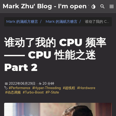
Mark Zhu' Blog - I'm open to wo
關於我
Mark 的滿紙方糖言
Mark 的滿紙方糖言
谁动了我的 CPU 频率 —— CPU 性能之迷 Part 2
文章
谁动了我的 CPU 频率
日記
—— CPU 性能之迷
标签
Part 2
分类
📅 2022年06月29日
·
☕ 20 分钟
系列
🏷️
#Performance
#Hyper-Threading
#超线程
#Hardware
#动态调频
#Turbo-Boost
#P-State