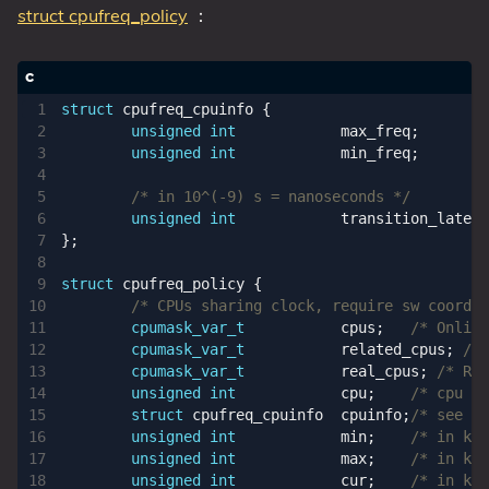
struct cpufreq_policy
：
struct
cpufreq_cpuinfo
{
unsigned
int
max_freq
;
unsigned
int
min_freq
;
/* in 10^(-9) s = nanoseconds */
unsigned
int
transition_latenc
};
struct
cpufreq_policy
{
/* CPUs sharing clock, require sw coordin
cpumask_var_t
cpus
;
/* Online
cpumask_var_t
related_cpus
;
/* 
cpumask_var_t
real_cpus
;
/* Rel
unsigned
int
cpu
;
/* cpu ma
struct
cpufreq_cpuinfo
cpuinfo
;
/* see ab
unsigned
int
min
;
/* in kHz
unsigned
int
max
;
/* in kHz
unsigned
int
cur
;