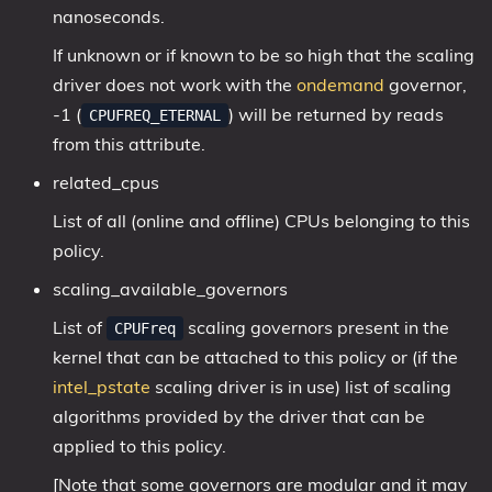
nanoseconds.
If unknown or if known to be so high that the scaling
driver does not work with the
ondemand
governor,
-1 (
) will be returned by reads
CPUFREQ_ETERNAL
from this attribute.
related_cpus
List of all (online and offline) CPUs belonging to this
policy.
scaling_available_governors
List of
scaling governors present in the
CPUFreq
kernel that can be attached to this policy or (if the
intel_pstate
scaling driver is in use) list of scaling
algorithms provided by the driver that can be
applied to this policy.
[Note that some governors are modular and it may