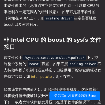
由硬件做出的（尽管通常它需要将硬件置于可以将 CPU 频
率控制在一定范围内的特殊状态） .如果它是基于软件的
（例如在 ARM 上），则
决定是否触发
scaling driver
boost 以及何时触发。
非 Intel CPU 的 boost 的 sysfs 文件
接口
该文件位于
下，控
/sys/devices/system/cpu/cpufreq/
制整个系统的“
”设置。如果底层
不
boost
scaling driver
支持频率提升机制（或支持它，但提供用于控制它的驱动程
序特定接口，如
intel_pstate
，则不存在)。
如果该文件中的值为1，则启用频率提升机制。这意味着可
以将硬件置于能够触发升压的状态（在基于硬件的情况
💬 和我的 AI 助理🤖聊聊(Beta)
下），或者允许软件触发升压（在基于软件的情况下）。这