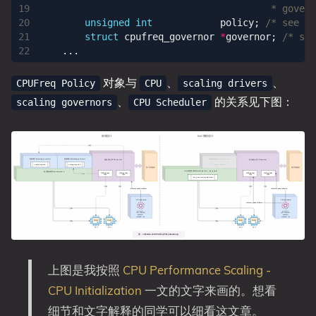
					 * go
unsigned
int
policy
;
/* see ab
struct
cpufreq_governor
*
governor
;
/* see
...
对象与
、
、
CPUFreq Policy
CPU
scaling drivers
、
的关系见下图：
scaling governors
CPU Scheduler
上图是我按照
CPU Performance Scaling -
CPU Initialization
一文的文字来画的。想看
细节和文字解释的同学可以细看这文章。