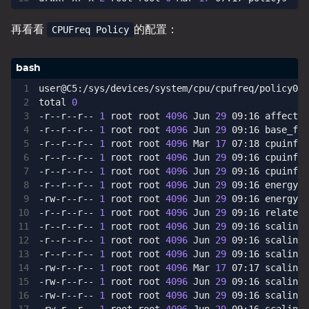
再看看
的配置：
CPUFreq Policy
total 
0
-r--r--r-- 
1
 root root 
4096
 Jun 
29
-r--r--r-- 
1
 root root 
4096
 Jun 
29
-r--r--r-- 
1
 root root 
4096
 Mar 
17
-r--r--r-- 
1
 root root 
4096
 Jun 
29
-r--r--r-- 
1
 root root 
4096
 Jun 
29
-r--r--r-- 
1
 root root 
4096
 Jun 
29
-rw-r--r-- 
1
 root root 
4096
 Jun 
29
-r--r--r-- 
1
 root root 
4096
 Jun 
29
-r--r--r-- 
1
 root root 
4096
 Jun 
29
-r--r--r-- 
1
 root root 
4096
 Jun 
29
-r--r--r-- 
1
 root root 
4096
 Jun 
29
-rw-r--r-- 
1
 root root 
4096
 Mar 
17
-rw-r--r-- 
1
 root root 
4096
 Jun 
29
-rw-r--r-- 
1
 root root 
4096
 Jun 
29