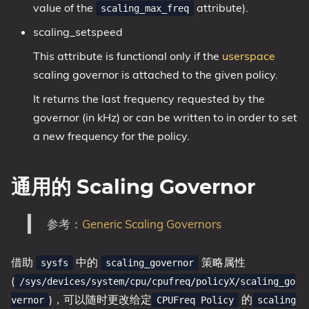
value of the
attribute).
scaling_max_freq
scaling_setspeed
This attribute is functional only if the
userspace
scaling governor is attached to the given policy.
It returns the last frequency requested by the
governor (in kHz) or can be written to in order to set
a new frequency for the policy.
通用的 Scaling Governor
参考：
Generic Scaling Governors
借助
中的
策略属性
sysfs
scaling_governor
(
/sys/devices/system/cpu/cpufreq/policyX/scaling_go
)，可以随时更改给定
的
vernor
CPUFreq Policy
scaling