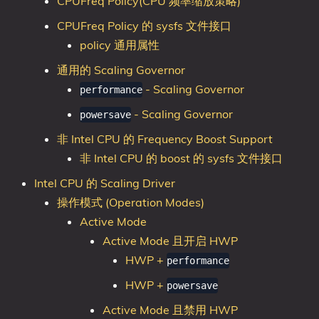
CPUFreq Policy(CPU 频率缩放策略)
CPUFreq Policy 的 sysfs 文件接口
policy 通用属性
通用的 Scaling Governor
- Scaling Governor
performance
- Scaling Governor
powersave
非 Intel CPU 的 Frequency Boost Support
非 Intel CPU 的 boost 的 sysfs 文件接口
Intel CPU 的 Scaling Driver
操作模式 (Operation Modes)
Active Mode
Active Mode 且开启 HWP
HWP +
performance
HWP +
powersave
Active Mode 且禁用 HWP