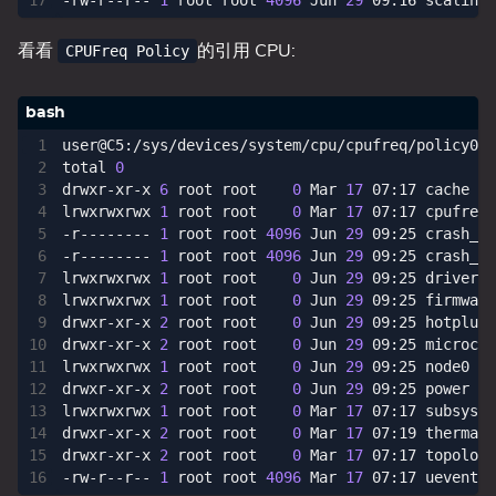
-rw-r--r-- 
1
 root root 
4096
 Jun 
29
看看
的引用 CPU:
CPUFreq Policy
total 
0
drwxr-xr-x 
6
 root root    
0
 Mar 
17
lrwxrwxrwx 
1
 root root    
0
 Mar 
17
-r-------- 
1
 root root 
4096
 Jun 
29
-r-------- 
1
 root root 
4096
 Jun 
29
lrwxrwxrwx 
1
 root root    
0
 Jun 
29
lrwxrwxrwx 
1
 root root    
0
 Jun 
29
drwxr-xr-x 
2
 root root    
0
 Jun 
29
drwxr-xr-x 
2
 root root    
0
 Jun 
29
lrwxrwxrwx 
1
 root root    
0
 Jun 
29
drwxr-xr-x 
2
 root root    
0
 Jun 
29
lrwxrwxrwx 
1
 root root    
0
 Mar 
17
drwxr-xr-x 
2
 root root    
0
 Mar 
17
drwxr-xr-x 
2
 root root    
0
 Mar 
17
-rw-r--r-- 
1
 root root 
4096
 Mar 
17