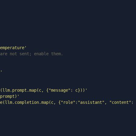
emperature'
are not sent; enable them.
'
(llm.prompt.map(c, {"message": c}))'
prompt)'
e(llm.completion.map(c, {"role":"assistant", "content": 