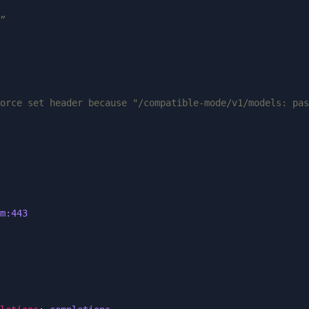
”
orce set header because "/compatible-mode/v1/models: pas
m:443