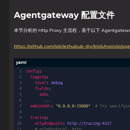
Agentgateway 配置文件
本节分析的 Http Proxy 主流程，基于以下 Agentgate
https://github.com/labilezhu/pub-diy/blob/main/ai/a
config
:
logging
:
level
:
debug
fields
:
add
:
... 
adminAddr
:
"0.0.0.0:15000"
# Try specifyin
tracing
:
otlpEndpoint
:
http://tracing:4317
# otlpProtocol: http