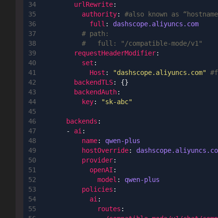
urlRewrite
:
authority
:
#also known as “hostname
full
:
dashscope.aliyuncs.com
# path:
#   full: "/compatible-mode/v1"
requestHeaderModifier
:
set
:
Host
:
"dashscope.aliyuncs.com"
#f
backendTLS
:
{}
backendAuth
:
key
:
"sk-abc"
backends
:
- 
ai
:
name
:
qwen-plus
hostOverride
:
dashscope.aliyuncs.co
provider
:
openAI
:
model
:
qwen-plus
policies
:
ai
:
routes
: