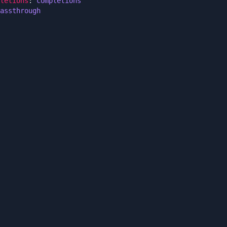
letions
:
completions
assthrough