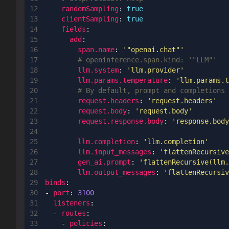
randomSampling
:
true
clientSampling
:
true
fields
:
add
:
span.name
:
'"openai.chat"'
# openinference.span.kind: '"LLM"'
llm.system
:
'llm.provider'
llm.params.temperature
:
'llm.params.t
# By default, prompt and completions 
request.headers
:
'request.headers'
request.body
:
'request.body'
request.response.body
:
'response.body
llm.completion
:
'llm.completion'
llm.input_messages
:
'flattenRecursive
gen_ai.prompt
:
'flattenRecursive(llm.
llm.output_messages
:
'flattenRecursiv
binds
:
- 
port
:
3100
listeners
:
- 
routes
:
- 
policies
: