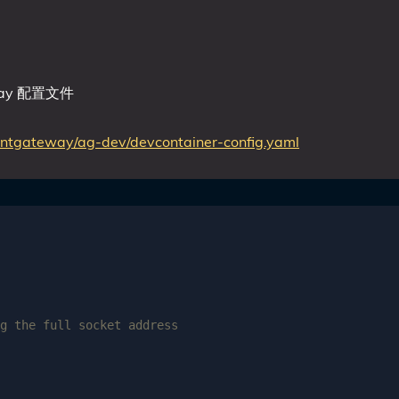
way 配置文件
gentgateway/ag-dev/devcontainer-config.yaml
g the full socket address