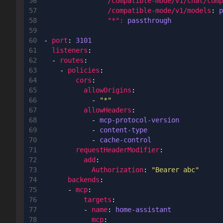
/compatible-mode/v1/chat/comp
/compatible-mode/v1/models
:
p
"*": 
passthrough
- 
port
:
3101
listeners
:
- 
routes
:
- 
policies
:
cors
:
allowOrigins
:
- 
"*"
allowHeaders
:
- 
mcp-protocol-version
- 
content-type
- 
cache-control
requestHeaderModifier
:
add
:
Authorization
:
"Bearer abc"
backends
:
- 
mcp
:
targets
:
- 
name
:
home-assistant
mcp
: