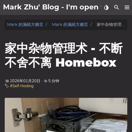
Mark Zhu' Blog - I'm open to wo
關於我
Mark 的滿紙方糖言
Mark 的滿紙方糖言
家中杂物管理术 - 不断不舍不离 Homebox
文章
家中杂物管理术 - 不断
日記
不舍不离 Homebox
标签
📅 2026年01月20日
·
☕ 5 分钟
分类
🏷️
#Self-Hosting
系列