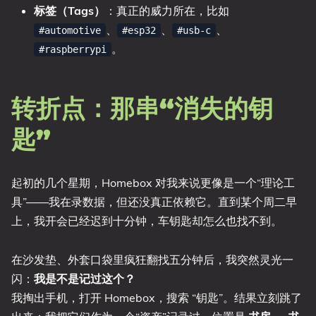
标签（Tags）
：真正的威力所在，比如
、
、
、
#automotive
#esp32
#usb-c
。
#raspberrypi
转折点：那串“消失的钥
匙”
起初的几个星期，Homebox 对我来说更像是一个“理论工
具”——我在录数据，但还没真正依赖它。直到某个周二早
上，我开会已经迟到十分钟，车钥匙却怎么也找不到。
在沙发垫、外套口袋里疯狂翻找五分钟后，我突然灵光一
闪：
我是不是记过这个？
我掏出手机，打开 Homebox，搜索 “钥匙”。结果立刻跳了