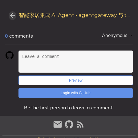
智能家居集成 AI Agent - agentgateway 与 tracing 实验
Anonymous
0
comments
Preview
Login with GitHub
Be the first person to leave a comment!